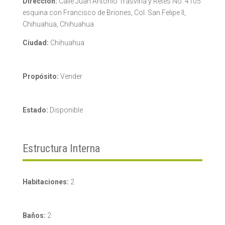
Dirección:
Calle Juan Antonio Trasviña y Retes No. 4105
esquina con Francisco de Briones, Col. San Felipe II,
Chihuahua, Chihuahua
Ciudad:
Chihuahua
Propósito:
Vender
Estado:
Disponible
Estructura Interna
Habitaciones:
2
Baños:
2