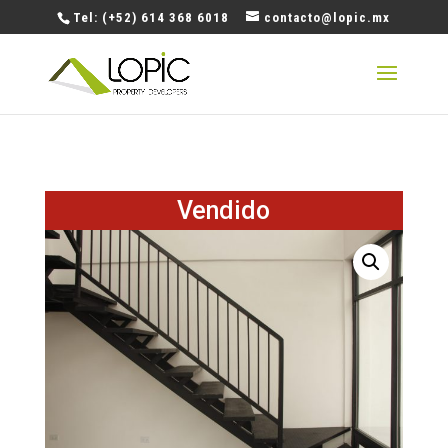
Tel: (+52) 614 368 6018
contacto@lopic.mx
Vendido