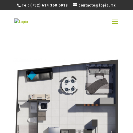
Tel: (+52) 614 368 6018
contacto@lopic.mx