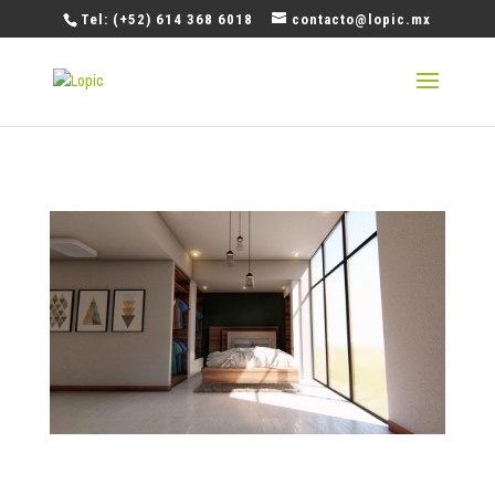
Tel: (+52) 614 368 6018
contacto@lopic.mx