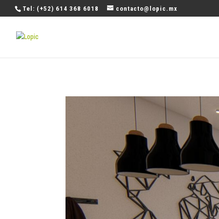
Tel: (+52) 614 368 6018
contacto@lopic.mx