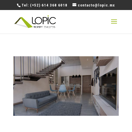
Tel: (+52) 614 368 6018
contacto@lopic.mx