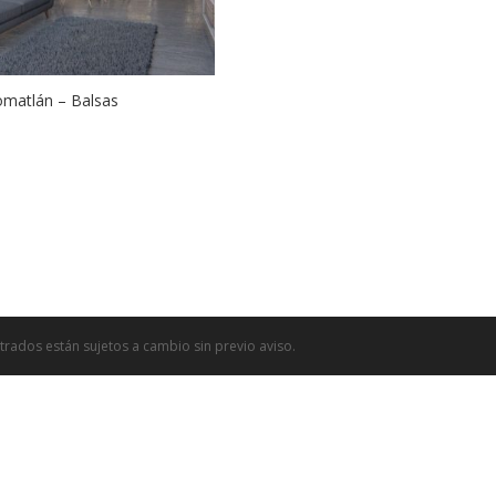
matlán – Balsas
trados están sujetos a cambio sin previo aviso.